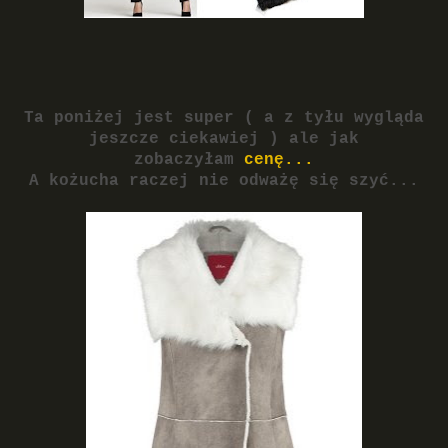
Ta poniżej jest super ( a z tyłu wygląda
jeszcze ciekawiej ) ale jak
zobaczyłam
cenę...
A kożucha raczej nie odważę się szyć...