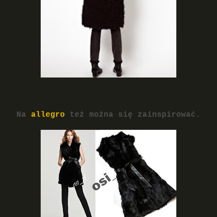
Na
allegro
też można się zainspirować.