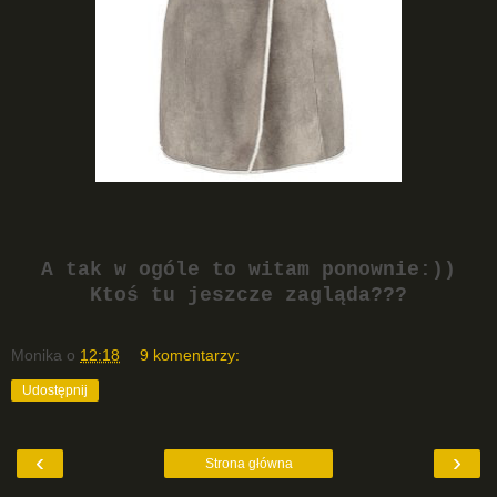
A tak w ogóle to witam ponownie:))
Ktoś tu jeszcze zagląda???
Monika
o
12:18
9 komentarzy:
Udostępnij
‹
›
Strona główna