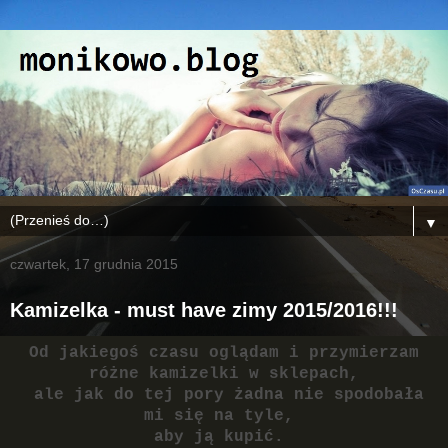
▼
czwartek, 17 grudnia 2015
Kamizelka - must have zimy 2015/2016!!!
Od jakiegoś czasu oglądam i przymierzam
różne kamizelki w sklepach,
ale jak do tej pory żadna nie spodobała
mi się na tyle,
aby ją kupić.